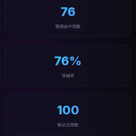
76
预测命中期数
76%
准确率
100
验证总期数