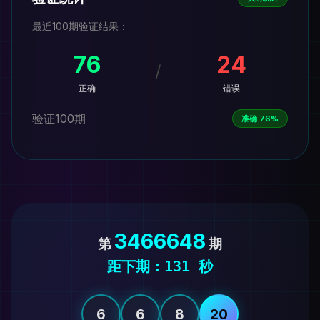
最近100期验证结果：
76
24
/
正确
错误
验证100期
准确 76%
3466648
第
期
距下期：
130
秒
6
6
8
20