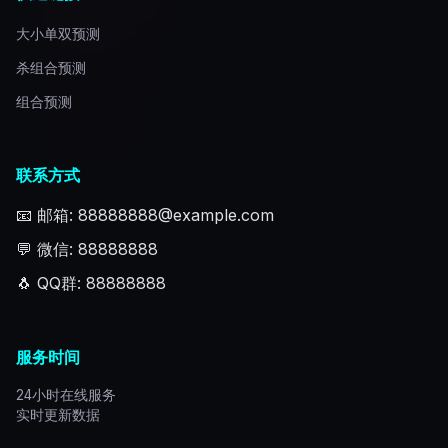
大小单双预测
杀组合预测
组合预测
联系方式
📧 邮箱: 88888888@example.com
💬 微信: 88888888
🐧 QQ群: 88888888
服务时间
24小时在线服务
实时更新数据