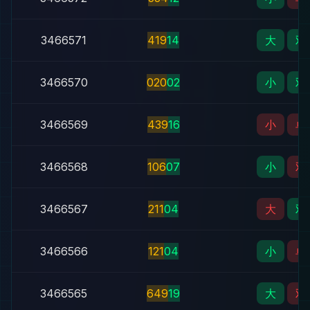
3466571
4
1
9
14
大
双
3466570
0
2
0
02
小
双
3466569
4
3
9
16
小
单
3466568
1
0
6
07
小
双
3466567
2
1
1
04
大
双
3466566
1
2
1
04
小
单
3466565
6
4
9
19
大
双