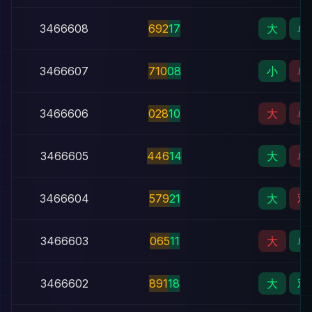
3466608
6
9
2
17
大
单
3466607
7
1
0
08
小
单
3466606
0
2
8
10
大
单
3466605
4
4
6
14
大
单
3466604
5
7
9
21
大
双
3466603
0
6
5
11
大
单
3466602
8
9
1
18
大
双