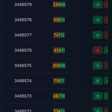
3466579
2
3
4
09
小
双
3466578
5
0
8
13
小
双
3466577
7
4
1
12
小
单
3466576
4
3
4
11
大
单
3466575
2
0
4
06
小
单
3466574
7
1
9
17
大
单
3466573
4
8
7
19
大
单
3466572
5
3
4
12
小
单