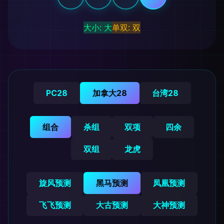
大小: 大
单双: 双
PC28
加拿大28
台湾28
组合
杀组
双项
四余
双组
龙虎
旋风预测
黑马预测
凤凰预测
飞飞预测
大古预测
大神预测