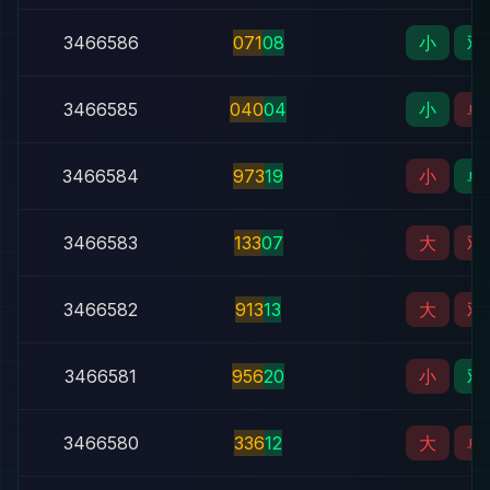
3466586
0
7
1
08
小
双
3466585
0
4
0
04
小
单
3466584
9
7
3
19
小
单
3466583
1
3
3
07
大
双
3466582
9
1
3
13
大
双
3466581
9
5
6
20
小
双
3466580
3
3
6
12
大
单