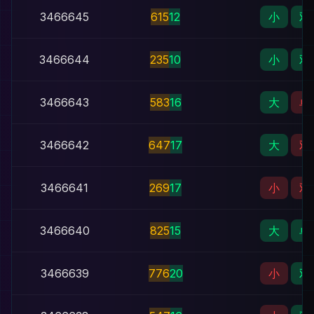
3466645
6
1
5
12
小
双
3466644
2
3
5
10
小
双
3466643
5
8
3
16
大
单
3466642
6
4
7
17
大
双
3466641
2
6
9
17
小
双
3466640
8
2
5
15
大
单
3466639
7
7
6
20
小
双